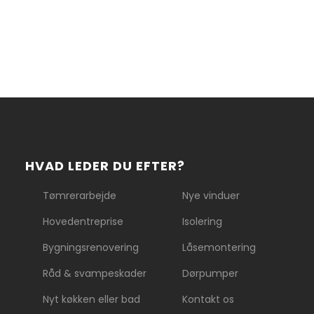
HVAD LEDER DU EFTER?
Tømrerarbejde
Nye vinduer
Hovedentreprise
Isolering
Bygningsrenovering
Låsemontering
Råd & svampeskader
Dørpumper
Nyt køkken eller bad
Kontakt os