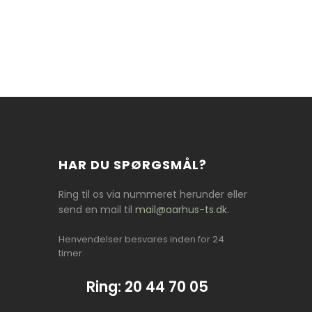
HAR DU SPØRGSMÅL?
Ring til os via nummeret herunder eller
send en mail til
mail@aarhus-ts.dk
.
Henvendelser besvares inden for 24
timer.​
Ring: 20 44 70 05