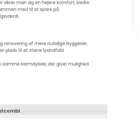
r sikrer man sig en højere komfort, bedre
 sammen med til at spare på
lgsværdi.
og renovering af mere nutidige byggerier.
 plads til et større lysindfald.
es i samme karmdybde, der giver mulighed
ealcombi