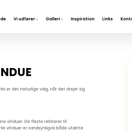
ide
Vi udfører ↓
Galleri ↓
Inspiration
Links
Kont
VINDUE
bi er det naturlige valg, når det drejer sig
e vinduer. De fleste relaterer til
le vinduer er sandsynligvis både utætte