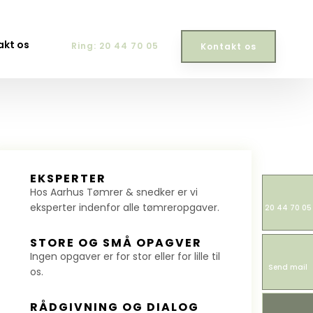
akt os
Ring: 20 44 70 05
Kontakt os​
​EKSPERTER
Hos Aarhus Tømrer & snedker er vi
eksperter indenfor alle tømreropgaver.
20 44 70 05
​STORE OG SMÅ OPAGVER
​Ingen opgaver er for stor eller for lille til
Send mail
os.
​RÅDGIVNING OG DIALOG