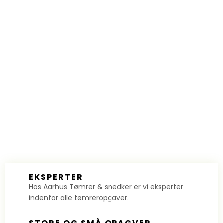
​EKSPERTER
Hos Aarhus Tømrer & snedker er vi eksperter
indenfor alle tømreropgaver.
​STORE OG SMÅ OPAGVER