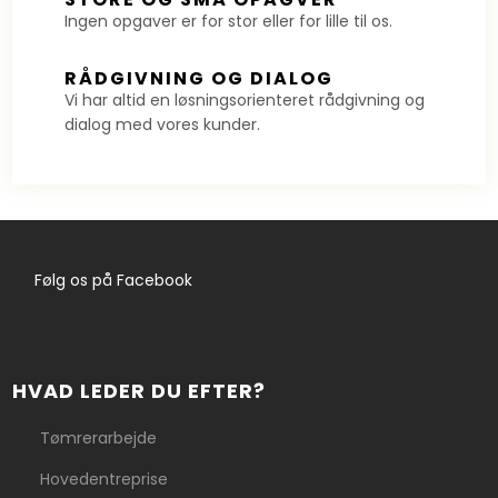
​Ingen opgaver er for stor eller for lille til os.
​RÅDGIVNING OG DIALOG
​​​Vi har altid en løsningsorienteret rådgivning og
dialog med vores kunder.
​Følg os på Facebook
HVAD LEDER DU EFTER?
Tømrerarbejde
Hovedentreprise