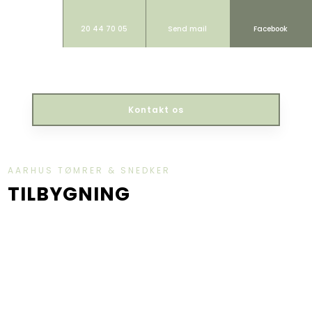
20 44 70 05
Send mail
Facebook
Kontakt os​
AARHUS TØMRER & SNEDKER
​TILBYGNING