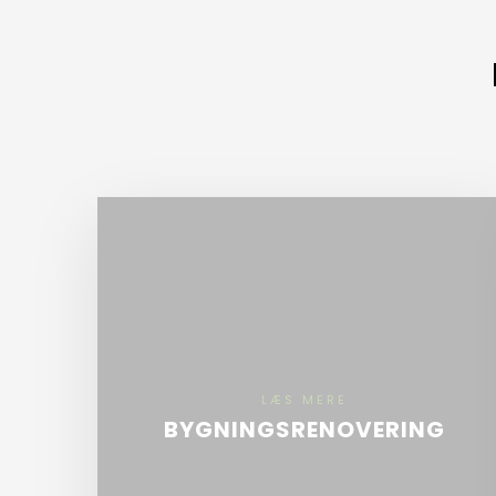
LÆS MERE​
BYGNINGSRENOVERING
Lad os stå for din renovering eller