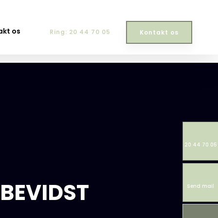
akt os
Ring: 20 44 70 05
Kontakt os​
20 44 70 05
SBEVIDST
Send mail