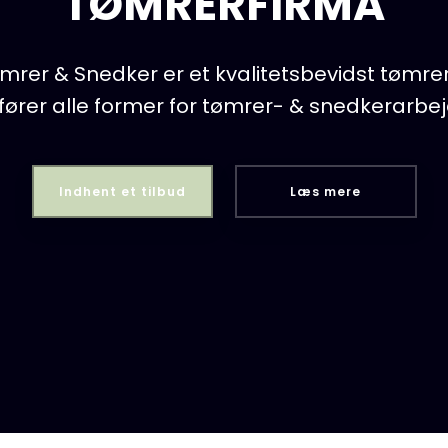
TØMRERFIRMA
mrer & Snedker er et kvalitetsbevidst tømrer
fører alle former for tømrer- & snedkerarbejd
Indhent et tilbud
Læs mere​