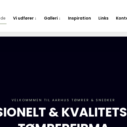
ide
Vi udfører ↓
Galleri ↓
Inspiration
Links
Kont
VELKOMMMEN TIL AARHUS TØMRER & SNEDKER​
IONELT & KVALITET