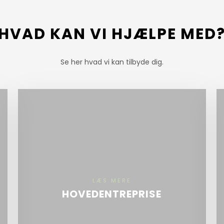
HVAD KAN VI HJÆLPE MED
Se her hvad vi kan tilbyde dig.
LÆS MERE​
HOVEDENTREPRISE
Lad os fra Aarhus tømrer & snedker stå for