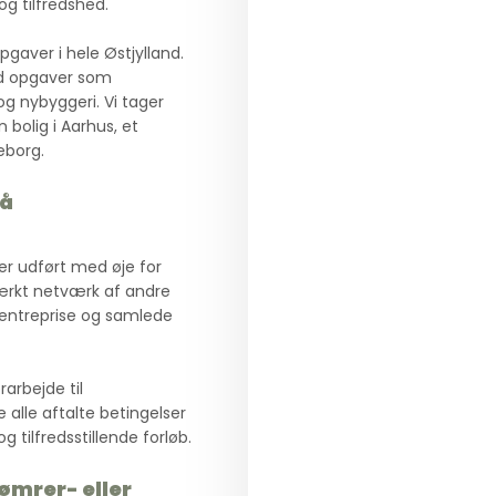
og tilfredshed.
pgaver i hele Østjylland.
ed opgaver som
og nybyggeri. Vi tager
 bolig i Aarhus, et
eborg.
på
ver udført med øje for
tærkt netværk af andre
alentreprise og samlede
arbejde til
e alle aftalte betingelser
g tilfredsstillende forløb.
tømrer- eller