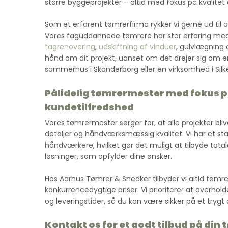
større byggeprojekter – altid med fokus på kvalitet 
Som et erfarent tømrerfirma rykker vi gerne ud til o
Vores faguddannede tømrere har stor erfaring m
tagrenovering
,
udskiftning af vinduer
, gulvlægning 
hånd om dit projekt, uanset om det drejer sig om en
sommerhus i Skanderborg eller en virksomhed i Silk
Pålidelig tømrermester med fokus 
kundetilfredshed
Vores tømrermester sørger for, at alle projekter bli
detaljer og håndværksmæssig kvalitet. Vi har et s
håndværkere, hvilket gør det muligt at tilbyde tot
løsninger, som opfylder dine ønsker.
Hos Aarhus Tømrer & Snedker tilbyder vi altid tømrer
konkurrencedygtige priser. Vi prioriterer at overhold
og leveringstider, så du kan være sikker på et trygt o
Kontakt os for et godt tilbud på din 