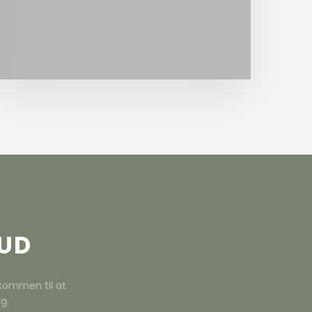
få et uforpligtende tilbud.
BUD
elkommen til at
g.