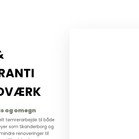
&
RANTI
NDVÆRK
us og omegn
lt tømrerarbejde til både
 byer som Skanderborg og
 mindre renoveringer til