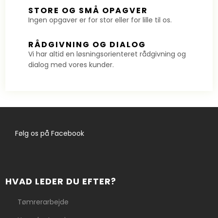
​STORE OG SMÅ OPAGVER
​Ingen opgaver er for stor eller for lille til os.
​RÅDGIVNING OG DIALOG
​​​Vi har altid en løsningsorienteret rådgivning og
dialog med vores kunder.
​Følg os på Facebook
HVAD LEDER DU EFTER?
Tømrerarbejde