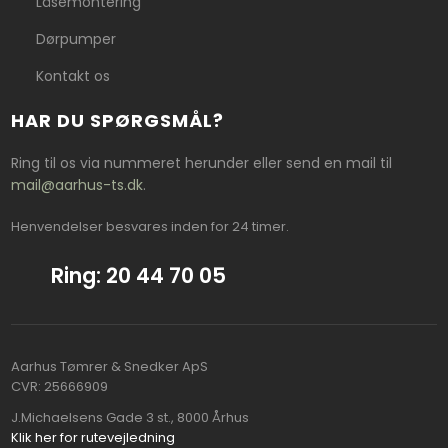
Låsemontering
Dørpumper
Kontakt os
HAR DU SPØRGSMÅL?
Ring til os via nummeret herunder eller send en mail til
mail@aarhus-ts.dk
.
Henvendelser besvares inden for 24 timer.​
Ring: 20 44 70 05
Aarhus Tømrer & Snedker ApS
CVR​: 25666909
J.Michaelsens Gade 3 st., 8000 Århus​
Klik her for rutevejledning